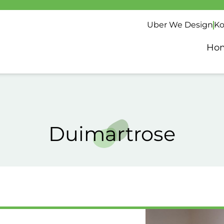
Uber We Design
Ko
Ho
Duimartrose