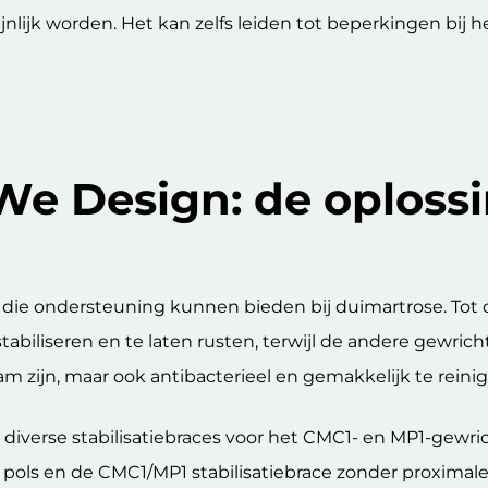
lijk worden. Het kan zelfs leiden tot beperkingen bij 
 We Design: de oplossi
ie ondersteuning kunnen bieden bij duimartrose. Tot d
biliseren en te laten rusten, terwijl de andere gewrichten
am zijn, maar ook antibacterieel en gemakkelijk te reini
iverse stabilisatiebraces voor het CMC1- en MP1-gewrich
 pols en de CMC1/MP1 stabilisatiebrace zonder proximal