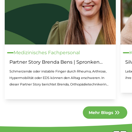
Medizinisches Fachpersonal
Partner Story Brenda Bens | Spronken
Sil
Orthopedie
we
Schmerzende oder instabile Finger durch Rheuma, Arthrose,
Lebe
Ha
Hypermobilität oder EDS können den Alltag erschweren. In
ihr
dieser Partner Story berichtet Brenda, Orthopädietechnikerin
bei Spronken Orthopädie, über ihre Erfahrungen mit
Silversplints. Diese maßgefertigten Fingerorthesen aus Silber
unterstützen die Gelenke, können Schmerzen reduzieren und
die Handfunktion verbessern. Erfahren Sie, wie Komfort,
Mehr Blogs
Ästhetik und individuelle Anpassung dazu beitragen, dass
Patienten ihre Orthese mit Vertrauen und Freude tragen.