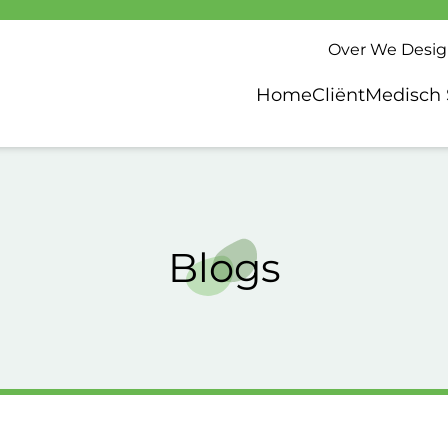
Over We Desi
Home
Cliënt
Medisch 
Blogs