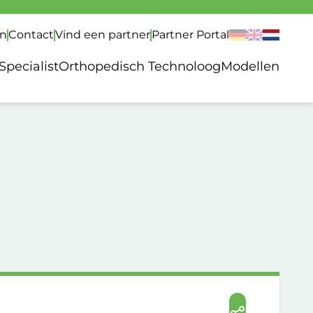
gn
Contact
Vind een partner
Partner Portal
Specialist
Orthopedisch Technoloog
Modellen