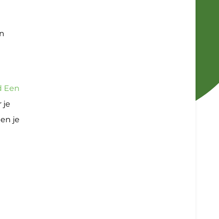
en
d Een
 je
en je