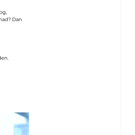
og,
gehad? Dan
den.