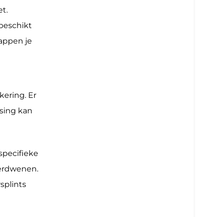
et.
 beschikt
tappen je
ering. Er
ssing kan
 specifieke
verdwenen.
splints