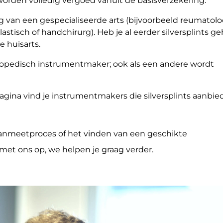
worden volledig vergoed vanuit de basisverzekering.
g van een gespecialiseerde arts (bijvoorbeeld reumatolo
plastisch of handchirurg). Heb je al eerder silversplints 
e huisarts.
thopedisch instrumentmaker; ook als een andere wordt
agina vind je instrumentmakers die silversplints aanbie
aanmeetproces of het vinden van een geschikte
t ons op, we helpen je graag verder.