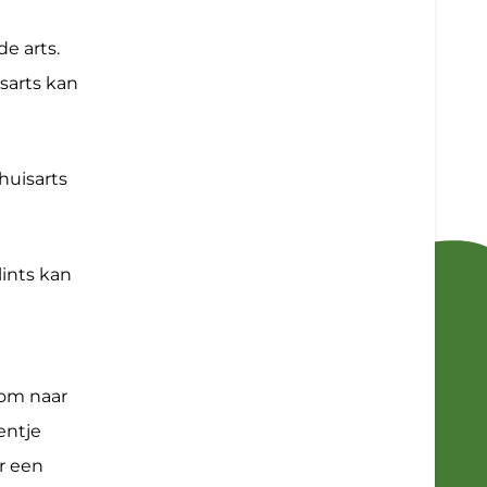
e arts.
isarts kan
huisarts
lints kan
 om naar
entje
r een