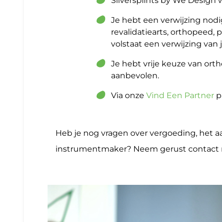
Silversplints by We Design 
Je hebt een verwijzing nodi
revalidatiearts, orthopeed, 
volstaat een verwijzing van j
Je hebt vrije keuze van or
aanbevolen.
Via onze
Vind Een Partner
p
Heb je nog vragen over vergoeding, het 
instrumentmaker? Neem gerust contact me