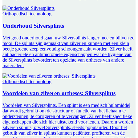
Orthopedisch technoloog
Onderhoud Silversplints
Met goed onderhoud gaan uw Silversplints langer mee en blijven ze
mooi. De splints zijn gemaakt van zilver en kunnen met een klein
beetje groene zeep eenvoudig schoongemaakt worden. Zilver heeft
antibacteriële en antimicrobiële eigenschappen wat de hygiëne van
de Silversplints bevordert ten opzichte van ortheses van andere
materialen.
Orthopedisch technoloog
Voordelen van zilveren ortheses: Silversplints
Voordelen van Silversplints. Een splint is een medisch hulpmiddel
dat wordt gebruikt om de structuur of functie van het lichaam te
ondersteunen, te corrigeren of te vervangen. Zilver heeft specifieke
eigenschappen die zich hier uitstekend voor lenen. Daarom worden
zilveren splints, ofwel Silversplints, steeds populairder. Door het
gebruik van zilver in splints kunnen patiënten profiteren van de