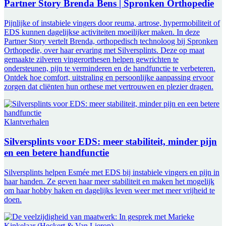
Partner Story Brenda Bens | Spronken Orthopedie
Pijnlijke of instabiele vingers door reuma, artrose, hypermobiliteit of
EDS kunnen dagelijkse activiteiten moeilijker maken. In deze
Partner Story vertelt Brenda, orthopedisch technoloog bij Spronken
Orthopedie, over haar ervaring met Silversplints. Deze op maat
gemaakte zilveren vingerorthesen helpen gewrichten te
ondersteunen, pijn te verminderen en de handfunctie te verbeteren.
Ontdek hoe comfort, uitstraling en persoonlijke aanpassing ervoor
zorgen dat cliënten hun orthese met vertrouwen en plezier dragen.
Klantverhalen
Silversplints voor EDS: meer stabiliteit, minder pijn
en een betere handfunctie
Silversplints helpen Esmée met EDS bij instabiele vingers en pijn in
haar handen. Ze geven haar meer stabiliteit en maken het mogelijk
om haar hobby haken en dagelijks leven weer met meer vrijheid te
doen.