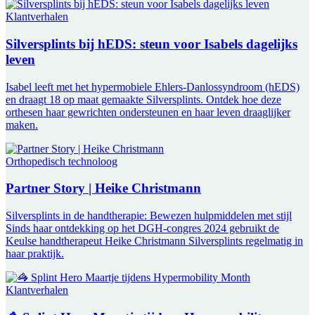
Klantverhalen
Silversplints bij hEDS: steun voor Isabels dagelijks
leven
Isabel leeft met het hypermobiele Ehlers-Danlossyndroom (hEDS)
en draagt 18 op maat gemaakte Silversplints. Ontdek hoe deze
orthesen haar gewrichten ondersteunen en haar leven draaglijker
maken.
Orthopedisch technoloog
Partner Story | Heike Christmann
Silversplints in de handtherapie: Bewezen hulpmiddelen met stijl
Sinds haar ontdekking op het DGH-congres 2024 gebruikt de
Keulse handtherapeut Heike Christmann Silversplints regelmatig in
haar praktijk.
Klantverhalen