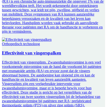
(RA) is een chronische auto-immuunziekte die ongeveer 1% van de
wereldbevolking treft. Het wordt gekenmerkt door ontstekingen
tussen gewrichten, wat leidt tot pijn, zwelling, stijfheid en verlies
van mobiliteit. Deze symptomen van RA kunnen aanzienlijke
beperkingen veroorzaken en de kwaliteit van het leven kan
beïnvloeden. Handsplints worden vaak gebruikt als aanvullende
therapie voor patiënten met RA om de handfunctie te verbeteren en
pijn te verminderen.
Orthopedisch technoloog
Effectiviteit van vingerspalken
Effectiviteit van vingersplints. Zwanenhalsmisvorming is een veel
voorkomende misvorming van de hand die voorkomt bij patiënten
met reumatoïde artritis (RA) en ervoor zorgt dat de vingers
abnormaal buigen. De aandoening kan slopend zijn en kan de
handfunctie en kwaliteit van leven aanzienlijk aantasten.
Vingersplints zijn een veelgebruikte interventie voor
zwanenhalsmisvorming, maar er is beperkt bewijs voor hun
effectiviteit. Deze studie is gericht op het vergelijken van de
effectiviteit van twee soorten vingersplints bij de behandeling van
zwanenhalsmisvorming bij patiënten met RA; prefabricated
thermoplastic splints (PTS) en silver ring splints (SRS).