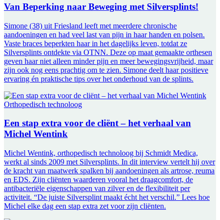
Van Beperking naar Beweging met Silversplints!
Simone (38) uit Friesland leeft met meerdere chronische
aandoeningen en had veel last van pijn in haar handen en polsen.
Vaste braces beperkten haar in het dagelijks leven, totdat ze
Silversplints ontdekte via OTNN. Deze op maat gemaakte orthesen
geven haar niet alleen minder pijn en meer bewegingsvrijheid, maar
zijn ook nog eens prachtig om te zien. Simone deelt haar positieve
ervaring én praktische tips over het onderhoud van de splints.
Orthopedisch technoloog
Een stap extra voor de cliënt – het verhaal van
Michel Wentink
Michel Wentink, orthopedisch technoloog bij Schmidt Medica,
werkt al sinds 2009 met Silversplints. In dit interview vertelt hij over
de kracht van maatwerk spalken bij aandoeningen als artrose, reuma
en EDS. Zijn cliënten waarderen vooral het draagcomfort, de
antibacteriële eigenschappen van zilver en de flexibiliteit per
activiteit. “De juiste Silversplint maakt écht het verschil.” Lees hoe
Michel elke dag een stap extra zet voor zijn cliënten.