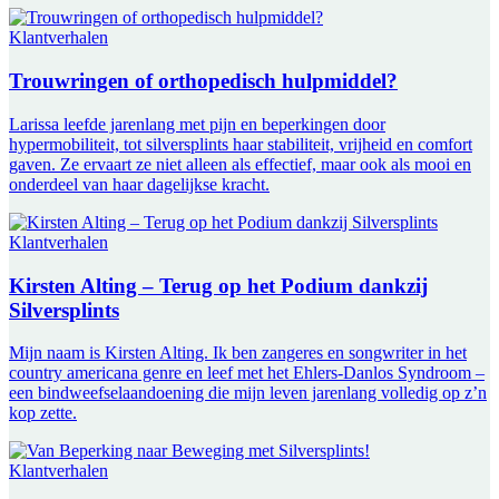
Klantverhalen
Trouwringen of orthopedisch hulpmiddel?
Larissa leefde jarenlang met pijn en beperkingen door
hypermobiliteit, tot silversplints haar stabiliteit, vrijheid en comfort
gaven. Ze ervaart ze niet alleen als effectief, maar ook als mooi en
onderdeel van haar dagelijkse kracht.
Klantverhalen
Kirsten Alting – Terug op het Podium dankzij
Silversplints
Mijn naam is Kirsten Alting. Ik ben zangeres en songwriter in het
country americana genre en leef met het Ehlers-Danlos Syndroom –
een bindweefselaandoening die mijn leven jarenlang volledig op z’n
kop zette.
Klantverhalen