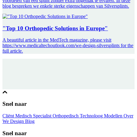
voordelen van een splint zonder extra ongemak te ervaren. In deze
blog bespreken we enkele sterke eigenschappen van Silversplints.
"Top 10 Orthopedic Solutions in Europe"
A beautiful article in the MedTech magazine, please visit
https://www.medicaltechoutlook.com/we-design-silversplints for the
full article.
Snel naar
Cliënt
Medisch Specialist
Orthopedisch Technoloog
Modellen
Over
We Design
Blog
Snel naar