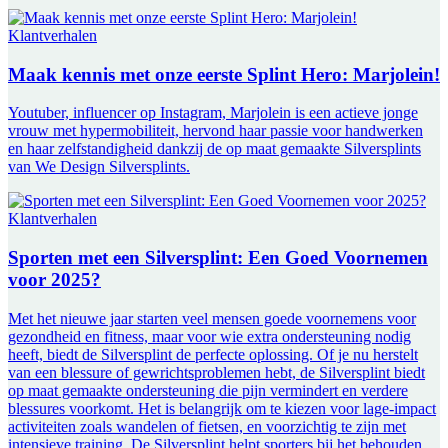
Klantverhalen
Maak kennis met onze eerste Splint Hero: Marjolein!
Youtuber, influencer op Instagram, Marjolein is een actieve jonge
vrouw met hypermobiliteit, hervond haar passie voor handwerken
en haar zelfstandigheid dankzij de op maat gemaakte Silversplints
van We Design Silversplints.
Klantverhalen
Sporten met een Silversplint: Een Goed Voornemen
voor 2025?
Met het nieuwe jaar starten veel mensen goede voornemens voor
gezondheid en fitness, maar voor wie extra ondersteuning nodig
heeft, biedt de Silversplint de perfecte oplossing. Of je nu herstelt
van een blessure of gewrichtsproblemen hebt, de Silversplint biedt
op maat gemaakte ondersteuning die pijn vermindert en verdere
blessures voorkomt. Het is belangrijk om te kiezen voor lage-impact
activiteiten zoals wandelen of fietsen, en voorzichtig te zijn met
intensieve training. De Silversplint helpt sporters bij het behouden