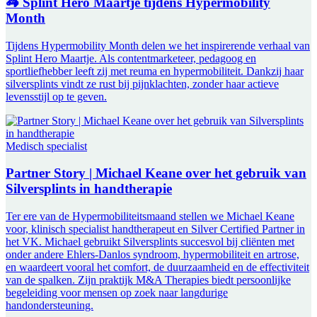
🦓 Splint Hero Maartje tijdens Hypermobility
Month
Tijdens Hypermobility Month delen we het inspirerende verhaal van
Splint Hero Maartje. Als contentmarketeer, pedagoog en
sportliefhebber leeft zij met reuma en hypermobiliteit. Dankzij haar
silversplints vindt ze rust bij pijnklachten, zonder haar actieve
levensstijl op te geven.
Medisch specialist
Partner Story | Michael Keane over het gebruik van
Silversplints in handtherapie
Ter ere van de Hypermobiliteitsmaand stellen we Michael Keane
voor, klinisch specialist handtherapeut en Silver Certified Partner in
het VK. Michael gebruikt Silversplints succesvol bij cliënten met
onder andere Ehlers-Danlos syndroom, hypermobiliteit en artrose,
en waardeert vooral het comfort, de duurzaamheid en de effectiviteit
van de spalken. Zijn praktijk M&A Therapies biedt persoonlijke
begeleiding voor mensen op zoek naar langdurige
handondersteuning.