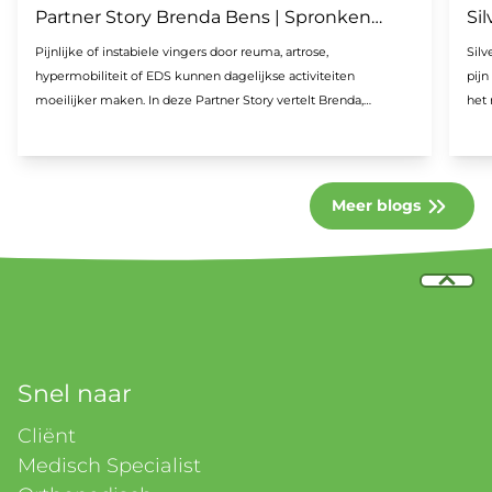
Partner Story Brenda Bens | Spronken
Sil
Orthopedie
mi
Pijnlijke of instabiele vingers door reuma, artrose,
Silv
hypermobiliteit of EDS kunnen dagelijkse activiteiten
pijn
moeilijker maken. In deze Partner Story vertelt Brenda,
het
orthopedisch technoloog bij Spronken Orthopedie, over haar
met 
ervaring met Silversplints. Deze op maat gemaakte zilveren
vingerorthesen helpen gewrichten te ondersteunen, pijn te
verminderen en de handfunctie te verbeteren. Ontdek hoe
Meer blogs
comfort, uitstraling en persoonlijke aanpassing ervoor zorgen
dat cliënten hun orthese met vertrouwen en plezier dragen.
Snel naar
Cliënt
Medisch Specialist