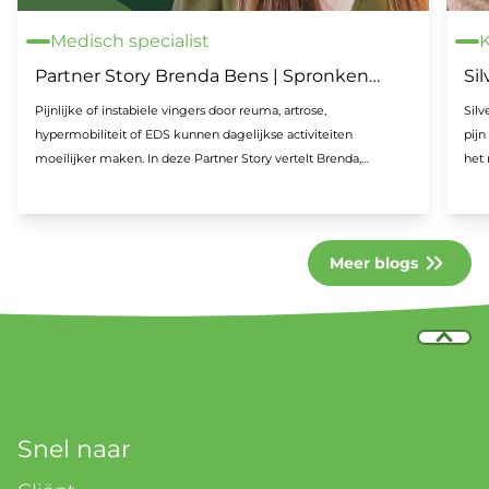
Medisch specialist
K
Partner Story Brenda Bens | Spronken
Sil
Orthopedie
mi
Pijnlijke of instabiele vingers door reuma, artrose,
Silv
hypermobiliteit of EDS kunnen dagelijkse activiteiten
pijn
moeilijker maken. In deze Partner Story vertelt Brenda,
het
orthopedisch technoloog bij Spronken Orthopedie, over haar
met 
ervaring met Silversplints. Deze op maat gemaakte zilveren
vingerorthesen helpen gewrichten te ondersteunen, pijn te
verminderen en de handfunctie te verbeteren. Ontdek hoe
Meer blogs
comfort, uitstraling en persoonlijke aanpassing ervoor zorgen
dat cliënten hun orthese met vertrouwen en plezier dragen.
Snel naar